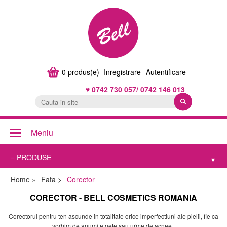
0
produs(e)
Inregistrare
Autentificare
♥ 0742 730 057/ 0742 146 013
Meniu
≡ PRODUSE
▾
Home
»
Fata
>
Corector
CORECTOR - BELL COSMETICS ROMANIA
Corectorul pentru ten ascunde in totalitate orice imperfectiuni ale pielii, fie ca
vorbim de anumite pete sau urme de acnee.