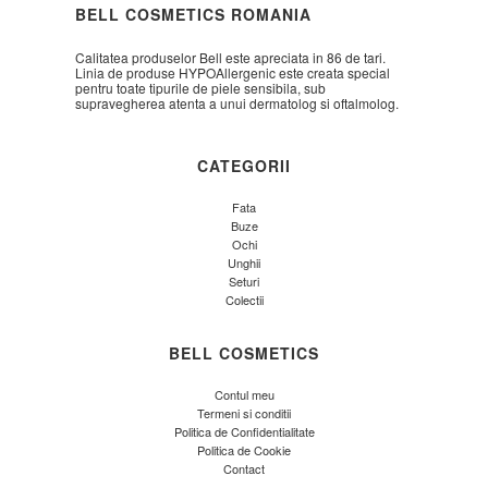
BELL COSMETICS ROMANIA
Calitatea produselor Bell este apreciata in 86 de tari.
Linia de produse HYPOAllergenic este creata special
pentru toate tipurile de piele sensibila, sub
supravegherea atenta a unui dermatolog si oftalmolog.
CATEGORII
Fata
Buze
Ochi
Unghii
Seturi
Colectii
BELL COSMETICS
Contul meu
Termeni si conditii
Politica de Confidentialitate
Politica de Cookie
Contact